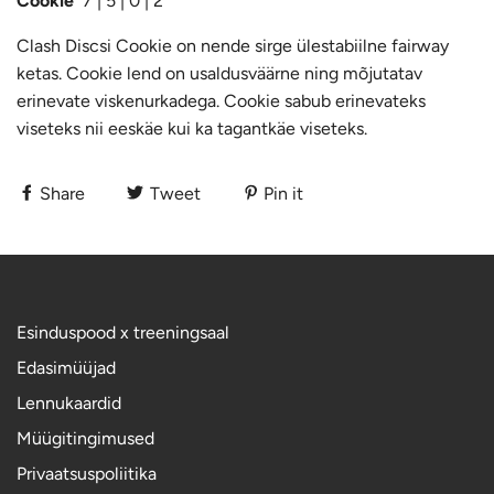
Cookie
7 | 5 | 0 | 2
Clash Discsi Cookie on nende sirge ülestabiilne fairway
ketas. Cookie lend on usaldusväärne ning mõjutatav
erinevate viskenurkadega. Cookie sabub erinevateks
viseteks nii eeskäe kui ka tagantkäe viseteks.
Share
Tweet
Pin it
Esinduspood x treeningsaal
Edasimüüjad
Lennukaardid
Müügitingimused
Privaatsuspoliitika