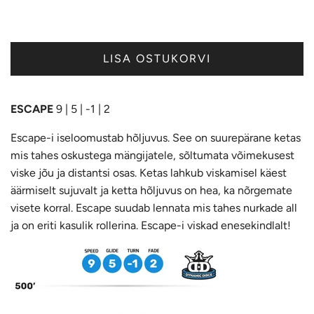
LISA OSTUKORVI
ESCAPE
9 | 5 | -1 | 2
Escape-i iseloomustab hõljuvus. See on suurepärane ketas
mis tahes oskustega mängijatele, sõltumata võimekusest
viske jõu ja distantsi osas. Ketas lahkub viskamisel käest
äärmiselt sujuvalt ja ketta hõljuvus on hea, ka nõrgemate
visete korral. Escape suudab lennata mis tahes nurkade all
ja on eriti kasulik rollerina. Escape-i viskad enesekindlalt!