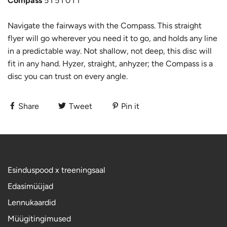
Compass
5 I 5 I 0 I 1
Navigate the fairways with the Compass. This straight
flyer will go wherever you need it to go, and holds any line
in a predictable way. Not shallow, not deep, this disc will
fit in any hand. Hyzer, straight, anhyzer; the Compass is a
disc you can trust on every angle.
Share
Tweet
Pin it
Esinduspood x treeningsaal
Edasimüüjad
Lennukaardid
Müügitingimused