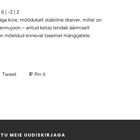
 6 | -2 | 2
ga kiire, mõõdukalt stabiilne draiver, millel on
lennujoon – antud ketas lendab äärmiselt
on mõeldud erineval tasemel mängijatele.
Tweet
Pin it
IITU MEIE UUDISKIRJAGA