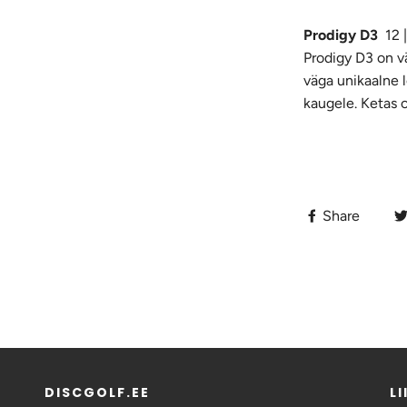
Prodigy D3
12 |
Prodigy D3 on vä
väga unikaalne 
kaugele. Ketas 
Share
DISCGOLF.EE
L