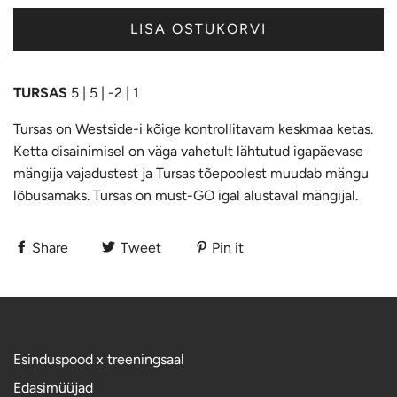
LISA OSTUKORVI
TURSAS
5 | 5 | -2 | 1
Tursas on Westside-i kõige kontrollitavam keskmaa ketas.
Ketta disainimisel on väga vahetult lähtutud igapäevase
mängija vajadustest ja Tursas tõepoolest muudab mängu
lõbusamaks. Tursas on must-GO igal alustaval mängijal.
Share
Tweet
Pin it
Esinduspood x treeningsaal
Edasimüüjad